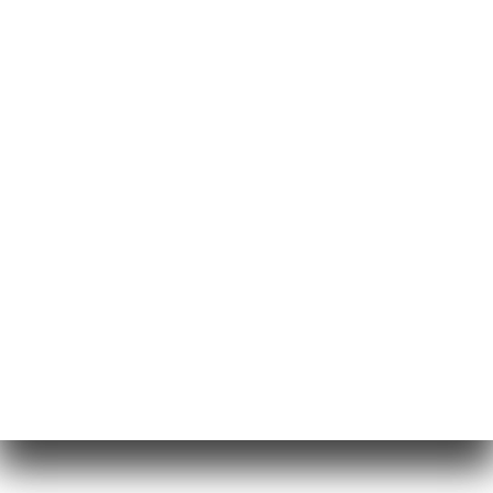
Crémeux au caramel au beurre salé,
Gel citron/lavande.
Assiette de fromages (+ 2.50 €)
OU
Café gourmand (+ 3.00 €)