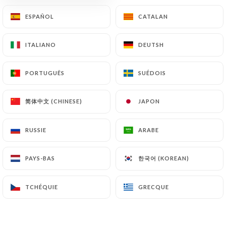
bougie à 3 de nos collègues.
ESPAÑOL
ESPAÑOL
CATALAN
CATALAN
01/07/2026
•
12:56
ITALIANO
ITALIANO
DEUTSH
DEUTSH
Réponse du propriétaire
06/07/2026
PORTUGUÊS
PORTUGUÊS
SUÉDOIS
SUÉDOIS
Bonjour, Merci beaucoup pour votre
message ! Nous sommes ravis que vous
简体中文 (CHINESE)
简体中文 (CHINESE)
JAPON
JAPON
ayez choisi Le Folia pour célébrer cet
anniversaire entre collègues et que
RUSSIE
RUSSIE
ARABE
ARABE
vous ayez apprécié ce moment. Nous
vous remercions également pour votre
remarque concernant l'attente au
한국어 (KOREAN)
한국어 (KOREAN)
PAYS-BAS
PAYS-BAS
service. Nous en prenons bonne note
afin de continuer à nous améliorer. Au
TCHÉQUIE
TCHÉQUIE
GRECQUE
GRECQUE
plaisir de vous accueillir de nouveau au
Folia ! L’équipe du Folia.