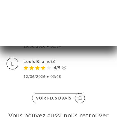
2/5
Accueil impersonnel, Restauration
décevante, tout juste comparable à celle d'
un restaurant d'entreprise lamda.
Inadéquation prestations/montant de la
facture.
18/06/2026
•
01:34
Louis B. a noté
L
4/5
12/06/2026
•
03:48
VOIR PLUS D’AVIS
Vous pouvez aussi nous retrouver