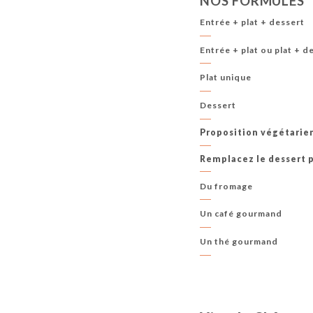
NOS FORMULES
Entrée + plat + dessert
Entrée + plat ou plat + d
Plat unique
Dessert
Proposition végétari
Remplacez le dessert 
Du fromage
Un café gourmand
Un thé gourmand