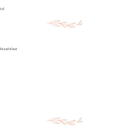
2cl
décaféiné