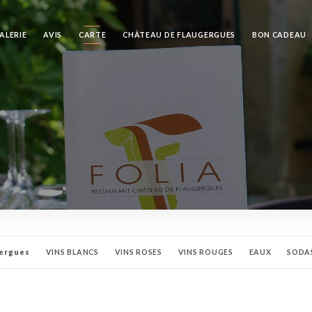
ALERIE
AVIS
CARTE
CHÂTEAU DE FLAUGERGUES
BON CADEAU
gergues
VINS BLANCS
VINS ROSES
VINS ROUGES
EAUX
SODA
HAMPAGNES
CAFÉS / THÉS