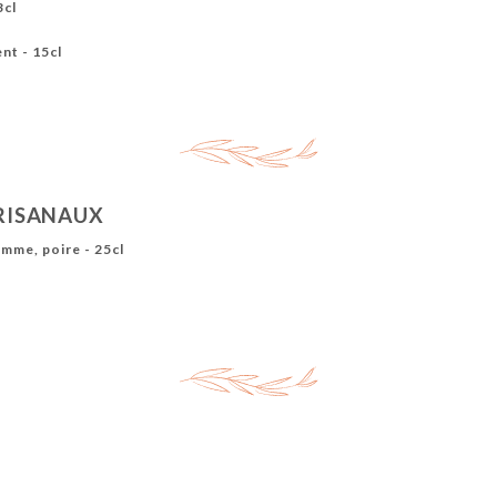
3cl
nt - 15cl
ARISANAUX
omme, poire - 25cl