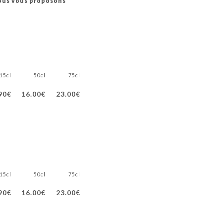
nous vous proposons
15cl
50cl
75cl
90€
16.00€
23.00€
15cl
50cl
75cl
90€
16.00€
23.00€