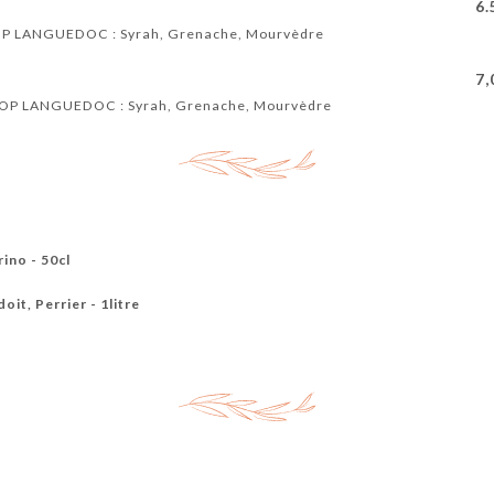
6.
AOP LANGUEDOC : Syrah, Grenache, Mourvèdre
7,
 AOP LANGUEDOC : Syrah, Grenache, Mourvèdre
rino - 50cl
oit, Perrier - 1litre