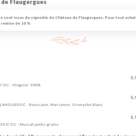
 de Flaugergues
rte sont issus du vignoble du Château de Flaugergues. Pour tout achat
e remise de 10 %
5,
 D’OC : Viognier 100%
5,
OP LANGUEDOC : Roussane, Marsanne, Grenache blanc
5.
AYS D’OC : Muscat petits grains