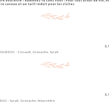
otre bouteille ? Ramenez-la chez vous ! Pour tout achat de vin, 
e caveau et un tarif réduit pour les visites
5.
GUEDOC : Cinsault, Grenache, Syrah
5.
OC : Syrah, Grenache, Mourvèdre