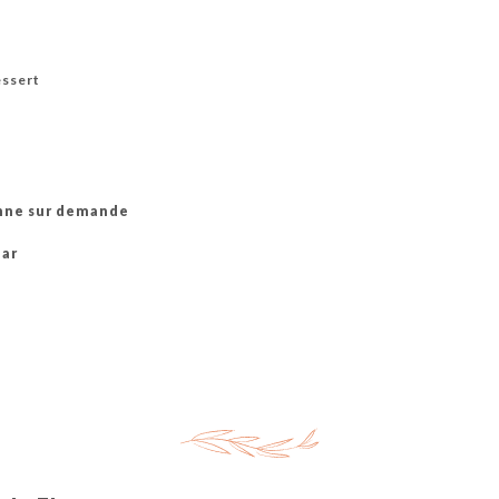
essert
enne sur demande
par