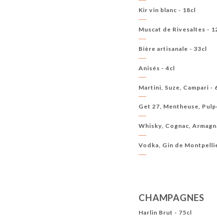
Kir vin blanc - 18cl
Muscat de Rivesaltes - 1
Bière artisanale - 33cl
Anisés - 4cl
Martini, Suze, Campari - 
Get 27, Mentheuse, Pulpe
Whisky, Cognac, Armagna
Vodka, Gin de Montpellie
CHAMPAGNES
Harlin Brut - 75cl