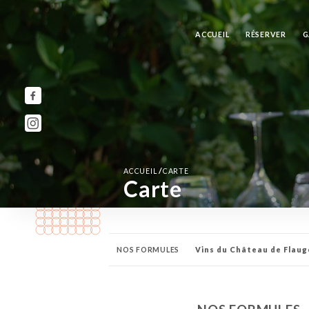
ACCUEIL
RÉSERVER
G
/
ACCUEIL
CARTE
Carte
NOS FORMULES
Vins du Château de Flau
JUS DE FRUITS ARISANAUX
APÉRITIFS
C