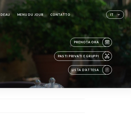
ADEAU
MENU DU JOUR
CONTATTO
IT
PRENOTA ORA
PASTI PRIVATI E GRUPPI
LISTA D’ATTESA