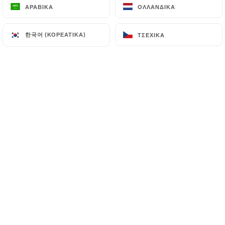
ΑΡΑΒΙΚΆ
ΑΡΑΒΙΚΆ
ΟΛΛΑΝΔΙΚΆ
ΟΛΛΑΝΔΙΚΆ
한국어 (ΚΟΡΕΆΤΙΚΑ)
한국어 (ΚΟΡΕΆΤΙΚΑ)
ΤΣΈΧΙΚΑ
ΤΣΈΧΙΚΑ
15cl
50cl
75cl
5.90€
16.00€
23.00€
15cl
50cl
75cl
5.90€
16.00€
23.00€
6.50€
18.00€
25.00€