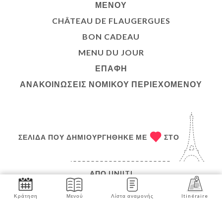
ΜΕΝΟΎ
CHÂTEAU DE FLAUGERGUES
BON CADEAU
MENU DU JOUR
ΕΠΑΦΉ
ΑΝΑΚΟΙΝΏΣΕΙΣ ΝΟΜΙΚΟΎ ΠΕΡΙΕΧΟΜΈΝΟΥ
ΣΕΛΊΔΑ ΠΟΥ ΔΗΜΙΟΥΡΓΉΘΗΚΕ ΜΕ
ΣΤΟ
ΑΠΌ
UNIITI
© COPYRIGHT :ΈΤΟΣ – FOLIA – ΌΛΑ ΤΑ ΔΙΚΑΙΏΜΑΤΑ
Κράτηση
Μενού
Λίστα αναμονής
Itinéraire
ΔΙΑΤΗΡΟΎΝΤΑΙ