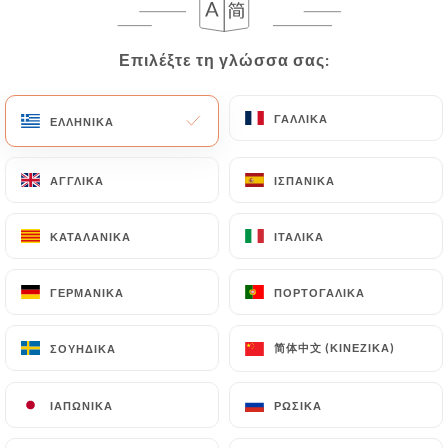
Επιλέξτε τη γλώσσα σας:
Επιλέξτε τη γλώσσα σας:
ΓΑΛΛΙΚΆ
ΓΑΛΛΙΚΆ
ΕΛΛΗΝΙΚΆ
ΕΛΛΗΝΙΚΆ
ΑΓΓΛΙΚΆ
ΑΓΓΛΙΚΆ
ΙΣΠΑΝΙΚΆ
ΙΣΠΑΝΙΚΆ
15cl
50cl
75cl
ΚΑΤΑΛΑΝΙΚΆ
ΚΑΤΑΛΑΝΙΚΆ
ΙΤΑΛΙΚΆ
ΙΤΑΛΙΚΆ
5,90€
16,00€
23,00€
ΓΕΡΜΑΝΙΚΆ
ΓΕΡΜΑΝΙΚΆ
ΠΟΡΤΟΓΑΛΙΚΆ
ΠΟΡΤΟΓΑΛΙΚΆ
5,90€
16,00€
23,00€
简体中文 (ΚΙΝΈΖΙΚΑ)
简体中文 (ΚΙΝΈΖΙΚΑ)
ΣΟΥΗΔΙΚΆ
ΣΟΥΗΔΙΚΆ
5.90€
16.00€
23.00€
ΙΑΠΩΝΙΚΆ
ΙΑΠΩΝΙΚΆ
ΡΩΣΙΚΆ
ΡΩΣΙΚΆ