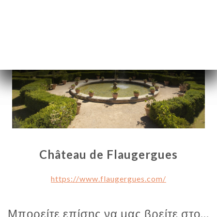
Château de Flaugergues
ΙΚΉ
ΤΗΣΗ
https://www.flaugergues.com/
ΡΑΦΊΕΣ
ΤΙΚΉ
Μπορείτε επίσης να μας βρείτε στο...