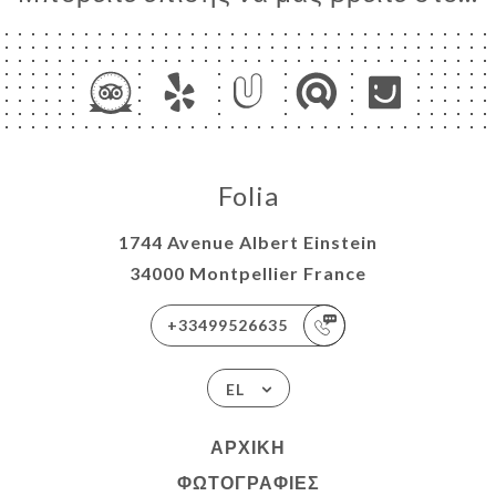
ΝΟΎ
AU DE
ERGUES
ADEAU
DU
Folia
ΑΦΉ
1744 Avenue Albert Einstein
34000 Montpellier France
+33499526635
EL
ΑΡΧΙΚΉ
ΦΩΤΟΓΡΑΦΊΕΣ