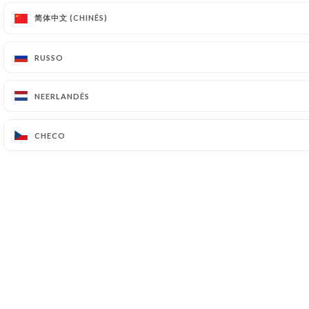
简体中文 (CHINÊS)
简体中文 (CHINÊS)
RUSSO
RUSSO
Folia
NEERLANDÊS
NEERLANDÊS
1744 Avenue Albert Einstein
34000 Montpellier France
CHECO
CHECO
+33499526635
PT
PÁGINA INICIAL
GALERIA
AVALIAÇÃO
MENU