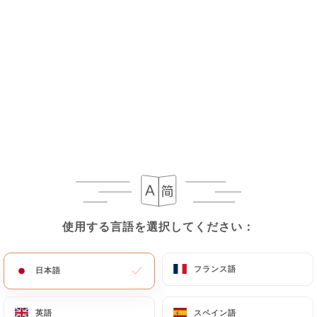
レビュー件数 403
CUISINE DU MARCHÉ
1744 Avenue Albert Einstein
34000 Montpellier France
使用する言語を選択してください：
使用する言語を選択してください：
フランス語
フランス語
日本語
日本語
弊社について
英語
英語
スペイン語
スペイン語