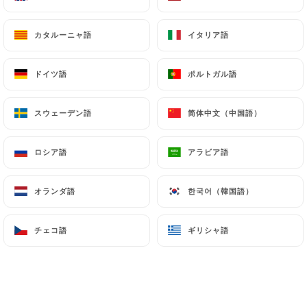
カタルーニャ語
カタルーニャ語
イタリア語
イタリア語
Venez au Folia savourer une délicate
ドイツ語
ドイツ語
ポルトガル語
ポルトガル語
cuisine du marché, accompagnée des
vins du Château. Chaque jour de la
スウェーデン語
スウェーデン語
简体中文（中国語）
简体中文（中国語）
semaine pour le plaisir des papilles,
notre menu change. Nous vous
ロシア語
ロシア語
アラビア語
アラビア語
proposons une cuisine du marché avec
des produits frais et des menus qui se
オランダ語
オランダ語
한국어（韓国語）
한국어（韓国語）
composent au gré des saisons. Les
fleurs et herbes aromatiques viennent
チェコ語
チェコ語
ギリシャ語
ギリシャ語
du jardin de Flaugergues. Vous
retrouvez les vins du domaine, servis au
verre ou à la bouteille.