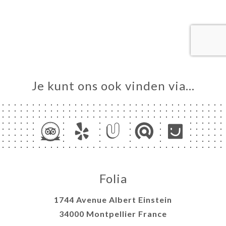
VEREN
ERIJ
IEW
NU
AU DE
Je kunt ons ook vinden via…
ERGUES
ADEAU
DU
TACT
Folia
1744 Avenue Albert Einstein
34000 Montpellier France